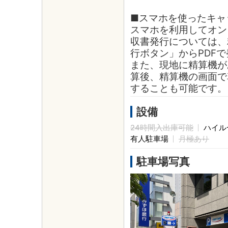
■スマホを使ったキャ
スマホを利用してオン
収書発行については、
行ボタン」からPDF
また、現地に精算機が
算後、精算機の画面で
することも可能です。
設備
24時間入出庫可能
ハイル
有人駐車場
月極あり
駐車場写真