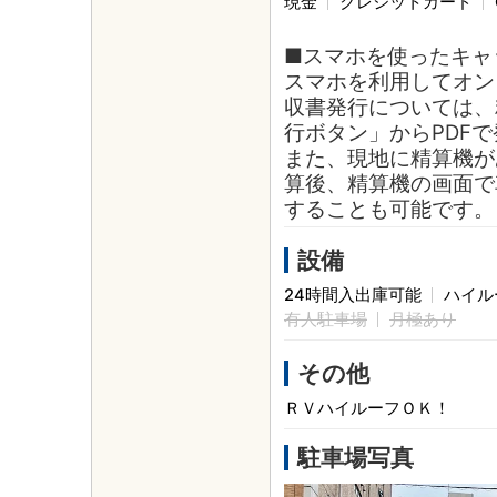
現金
クレジットカード
■スマホを使ったキャ
スマホを利用してオン
収書発行については、
行ボタン」からPDF
また、現地に精算機が
算後、精算機の画面で
することも可能です。
設備
24時間入出庫可能
ハイル
有人駐車場
月極あり
その他
ＲＶハイルーフＯＫ！
駐車場写真