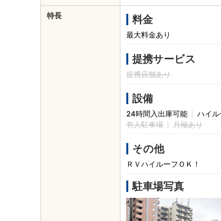
特長
料金
最大料金あり
提携サービス
提携店舗あり
設備
24時間入出庫可能
ハイル
有人駐車場
月極あり
その他
ＲＶハイルーフＯＫ！
駐車場写真