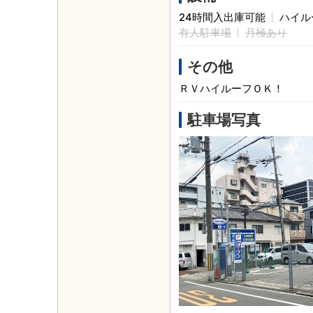
24時間入出庫可能
ハイル
有人駐車場
月極あり
その他
ＲＶハイルーフＯＫ！
駐車場写真