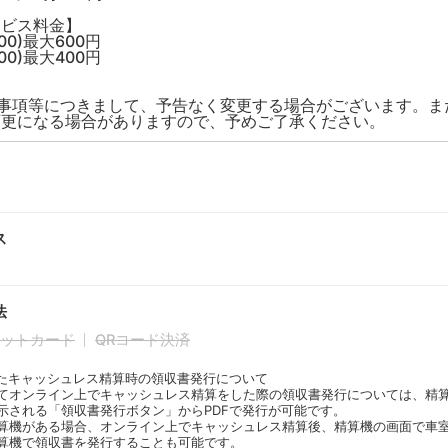
ービス料金】
:00)最大600円
:00)最大400円
限事項等につきまして、予告なく変更する場合がございます。ま
変更になる場合がありますので、予めご了承ください。
ス
法
ットカード
QRコード決済
たキャッシュレス精算時の領収書発行について
てオンライン上でキャッシュレス精算をした際の領収書発行については、精
示される「領収書発行ボタン」からPDFで発行が可能です。
算機がある場合、オンライン上でキャッシュレス精算後、精算機の画面で車
算機で領収書を発行することも可能です。