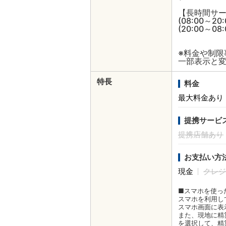
【長時間サ
(08:00～20
(20:00～08
※料金や制
一部表示と
特長
料金
最大料金あり
提携サービ
提携店舗あり
お支払い方
現金
クレジ
■スマホを使っ
スマホを利用し
スマホ画面に表
また、現地に精
を選択して、精