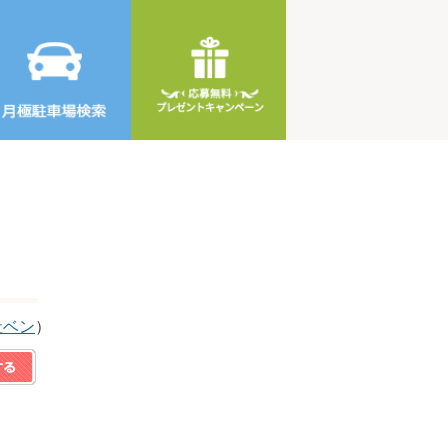
社ベン
）