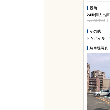
設備
24時間入出
有人駐車場
その他
ＲＶハイルー
駐車場写真