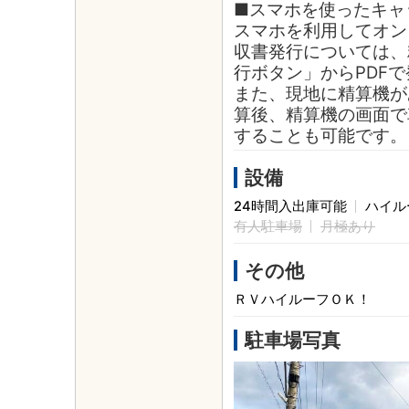
■スマホを使ったキャ
スマホを利用してオン
収書発行については、
行ボタン」からPDF
また、現地に精算機が
算後、精算機の画面で
することも可能です。
設備
24時間入出庫可能
ハイル
有人駐車場
月極あり
その他
ＲＶハイルーフＯＫ！
駐車場写真