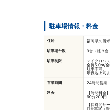
駐車場情報・料金
福岡県久留米
住所
9台（軽８台
駐車場台数
マイクロバ
駐車制限
全長5.0m/
駐車不可。
最低地上高
24時間営業
営業時間
【時間料金
料金
60分200円
【長時間サ
[1番車室（普