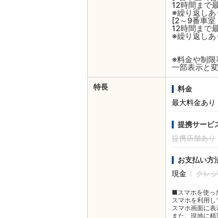
12時間まで最
※繰り返しあ
[2～9番車室
12時間まで最
※繰り返しあ
※料金や制
一部表示と
特長
料金
最大料金あり
提携サービ
提携店舗あり
お支払い方
現金
クレジ
■スマホを使っ
スマホを利用し
スマホ画面に表
また、現地に精