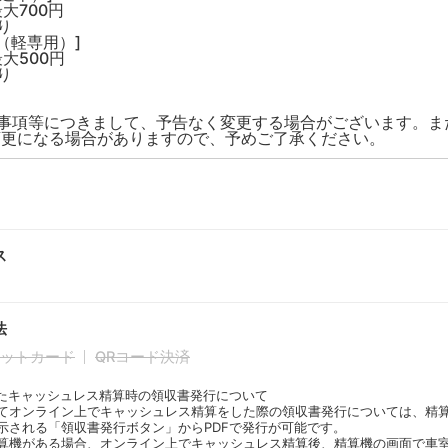
大700円
り
（軽専用）]
大500円
り
限事項等につきまして、予告なく変更する場合がございます。ま
変更になる場合がありますので、予めご了承ください。
ス
法
ットカード
QRコード決済
たキャッシュレス精算時の領収書発行について
てオンライン上でキャッシュレス精算をした際の領収書発行については、精
示される「領収書発行ボタン」からPDFで発行が可能です。
算機がある場合、オンライン上でキャッシュレス精算後、精算機の画面で車