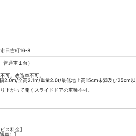
市日吉町16-8
 普通車１台）
ス不可。改造車不可。
全幅2.0m/全高2.1m/重量2.0t/最低地上高15cm未満及び25cm
より下がって開くスライドドアの車種不可。
】
ービス料金】
通車）]