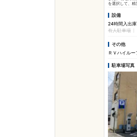
を選択して、精
設備
24時間入出
有人駐車場
その他
ＲＶハイルー
駐車場写真