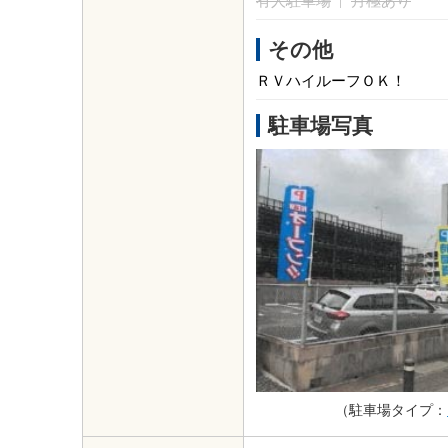
有人駐車場
月極あり
その他
ＲＶハイルーフＯＫ！
駐車場写真
（駐車場タイプ：