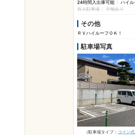
24時間入出庫可能
ハイル
有人駐車場
月極あり
その他
ＲＶハイルーフＯＫ！
駐車場写真
（駐車場タイプ：
コイン式