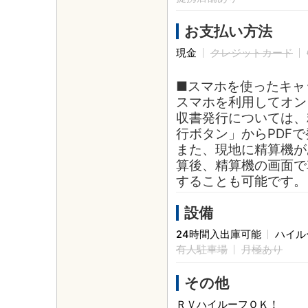
お支払い方法
現金
クレジットカード
■スマホを使ったキャ
スマホを利用してオン
収書発行については、
行ボタン」からPDF
また、現地に精算機が
算後、精算機の画面で
することも可能です。
設備
24時間入出庫可能
ハイル
有人駐車場
月極あり
その他
ＲＶハイルーフＯＫ！