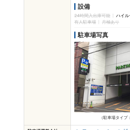
設備
24時間入出庫可能
ハイル
有人駐車場
月極あり
駐車場写真
（駐車場タイプ