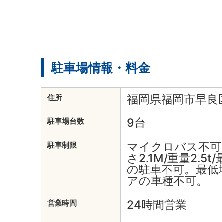
駐車場情報・料金
福岡県福岡市早良区昭
住所
9台
駐車場台数
マイクロバス不可。
駐車制限
さ2.1M/重量2.5
の駐車不可。最低
アの車種不可。
24時間営業
営業時間