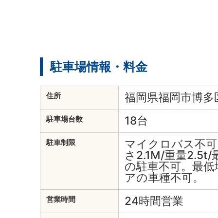
駐車場情報・料金
福岡県福岡市博多区
住所
18台
駐車場台数
マイクロバス不可。
駐車制限
さ2.1M/重量2.5
の駐車不可。最低
アの車種不可。
24時間営業
営業時間