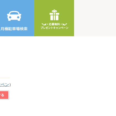
社ベン
）