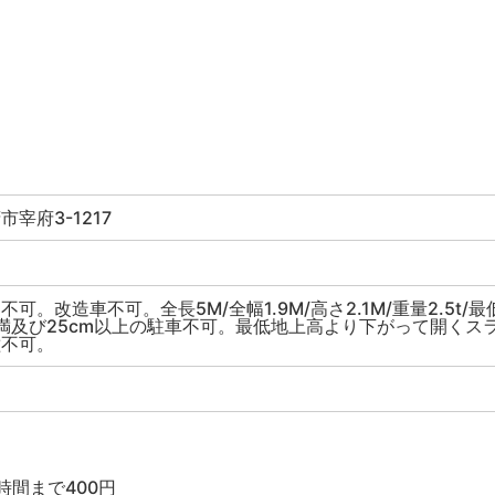
宰府3-1217
可。改造車不可。全長5M/全幅1.9M/高さ2.1M/重量2.5t/最
未満及び25cm以上の駐車不可。最低地上高より下がって開くス
種不可。
】
時間まで400円