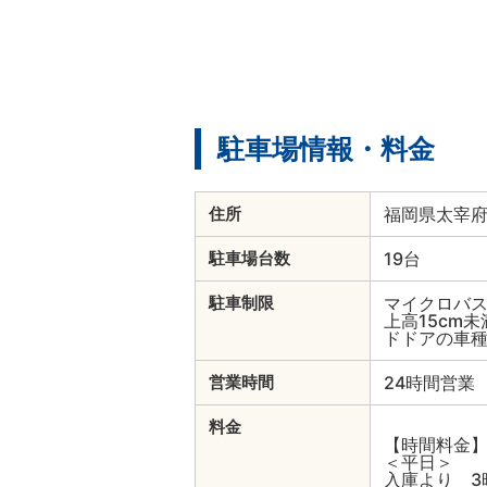
駐車場情報・料金
福岡県太宰府市
住所
19台
駐車場台数
マイクロバス不
駐車制限
上高15cm
ドドアの車
24時間営業
営業時間
料金
【時間料金
＜平日＞
入庫より 3