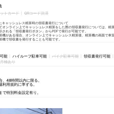
法
ットカード
QRコード決済
たキャッシュレス精算時の領収書発行について
てオンライン上でキャッシュレス精算をした際の領収書発行については、精
示される「領収書発行ボタン」からPDFで発行が可能です。
算機がある場合、オンライン上でキャッシュレス精算後、精算機の画面で車
算機で領収書を発行することも可能です。
庫可能
ハイルーフ駐車可能
バイク駐車可能
領収書発行可能
月極あり
合、48時間以内に限る。
場利用規約に準ずる。
/10まで特別料金設定有り。