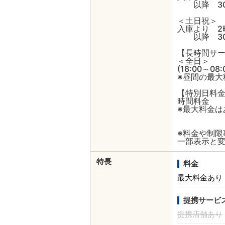
以降 30
＜土日祝＞
入庫より 2
以降 30
【長時間サ
＜全日＞
(18:00～08
※昼間の最大
【特別日料金】(
時間料金 3
※最大料金は
※料金や制
一部表示と
特長
料金
最大料金あり
提携サービ
提携店舗あり