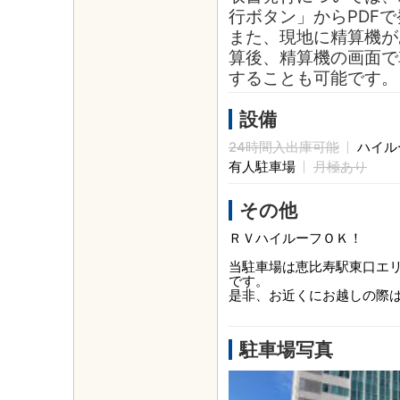
行ボタン」からPDF
また、現地に精算機が
算後、精算機の画面で
することも可能です。
設備
24時間入出庫可能
ハイル
有人駐車場
月極あり
その他
ＲＶハイルーフＯＫ！
当駐車場は恵比寿駅東口エ
です。
是非、お近くにお越しの際
駐車場写真