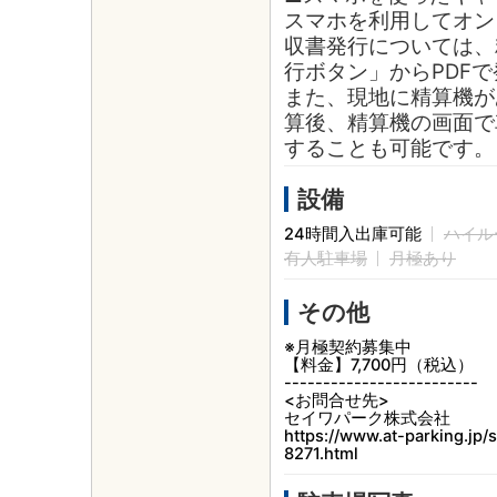
スマホを利用してオン
収書発行については、
行ボタン」からPDF
また、現地に精算機が
算後、精算機の画面で
することも可能です。
設備
24時間入出庫可能
ハイル
有人駐車場
月極あり
その他
※月極契約募集中
【料金】7,700円（税込）
-------------------------
<お問合せ先>
セイワパーク株式会社
https://www.at-parking.jp
8271.html