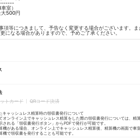
--------
8車室）
大500円
限事項等につきまして、予告なく変更する場合がございます。ま
変更になる場合がありますので、予めご了承ください。
ス
法
ットカード
QRコード決済
たキャッシュレス精算時の領収書発行について
てオンライン上でキャッシュレス精算をした際の領収書発行については、精
示される「領収書発行ボタン」からPDFで発行が可能です。
算機がある場合、オンライン上でキャッシュレス精算後、精算機の画面で車
算機で領収書を発行することも可能です。