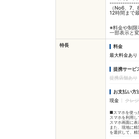
------------
（No6、7、
12時間まで最
※料金や制
一部表示と
特長
料金
最大料金あり
提携サービ
提携店舗あり
お支払い方
現金
クレジ
■スマホを使っ
スマホを利用し
スマホ画面に表
また、現地に精
を選択して、精