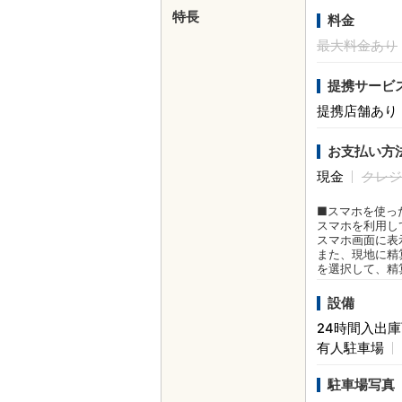
特長
料金
最大料金あり
提携サービ
提携店舗あり
お支払い方
現金
クレジ
■スマホを使っ
スマホを利用し
スマホ画面に表
また、現地に精
を選択して、精
設備
24時間入出
有人駐車場
駐車場写真