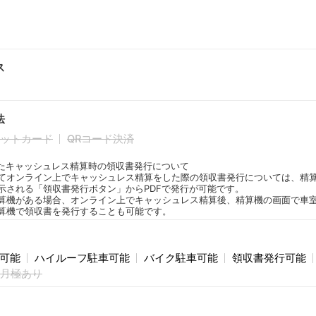
ス
法
ットカード
QRコード決済
たキャッシュレス精算時の領収書発行について
てオンライン上でキャッシュレス精算をした際の領収書発行については、精
示される「領収書発行ボタン」からPDFで発行が可能です。
算機がある場合、オンライン上でキャッシュレス精算後、精算機の画面で車
算機で領収書を発行することも可能です。
庫可能
ハイルーフ駐車可能
バイク駐車可能
領収書発行可能
月極あり