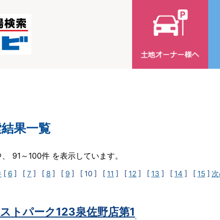
索結果一覧
中、 91～100件 を表示しています。
件
[
6
] [
7
] [
8
] [
9
]
[ 10 ]
[
11
] [
12
] [
13
] [
14
] [
15
]
次
ストパーク123泉佐野店第1