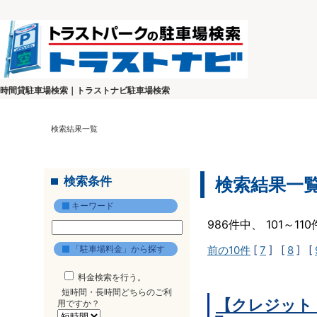
時間貸駐車場検索｜トラストナビ駐車場検索
検索結果一覧
検索条件
検索結果一
キーワード
986件中、 101～1
「駐車場料金」から探す
前の10件
[
7
] [
8
] [
料金検索を行う。
短時間・長時間どちらのご利
【クレジット
用ですか？