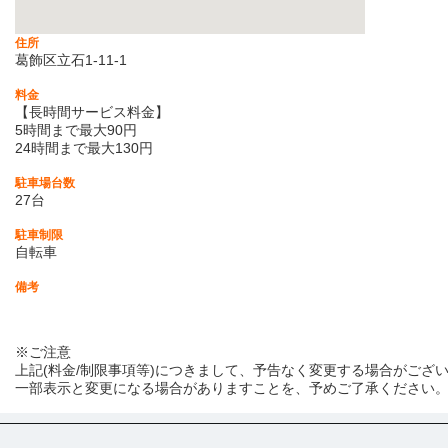
住所
葛飾区立石1-11-1
料金
【長時間サービス料金】
5時間まで最大90円
24時間まで最大130円
駐車場台数
27台
駐車制限
自転車
備考
※ご注意
上記(料金/制限事項等)につきまして、予告なく変更する場合がござ
一部表示と変更になる場合がありますことを、予めご了承ください