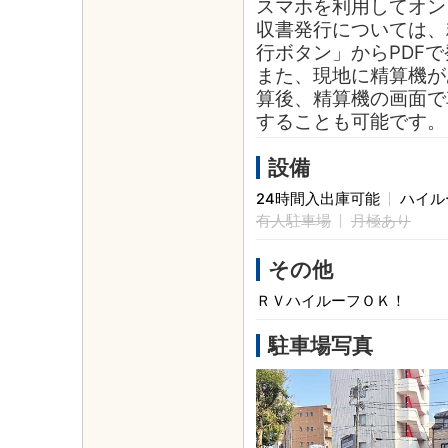
スマホを利用してオン
収書発行については、
行ボタン」からPDF
また、現地に精算機が
算後、精算機の画面で
することも可能です。
設備
24時間入出庫可能
ハイル
有人駐車場
月極あり
その他
ＲＶハイルーフＯＫ！
駐車場写真