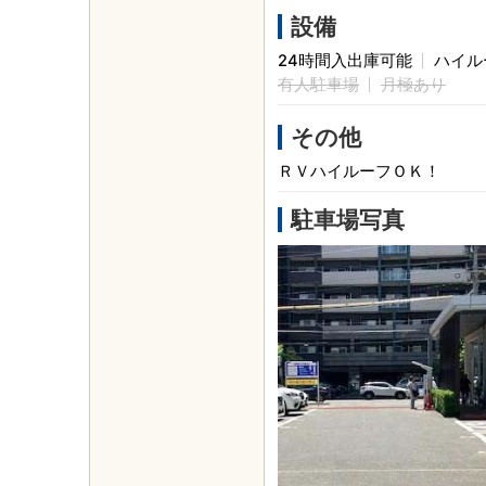
設備
24時間入出庫可能
ハイル
有人駐車場
月極あり
その他
ＲＶハイルーフＯＫ！
駐車場写真