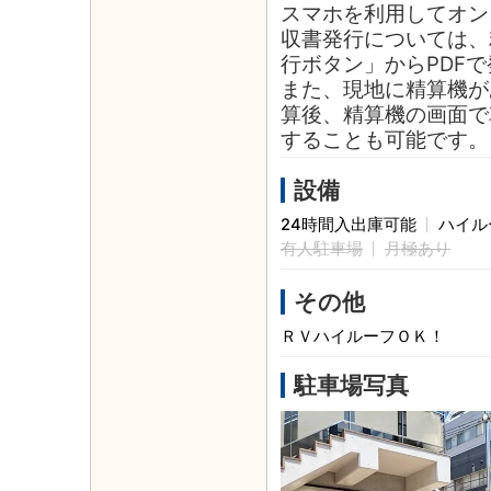
スマホを利用してオン
収書発行については、
行ボタン」からPDF
また、現地に精算機が
算後、精算機の画面で
することも可能です。
設備
24時間入出庫可能
ハイル
有人駐車場
月極あり
その他
ＲＶハイルーフＯＫ！
駐車場写真