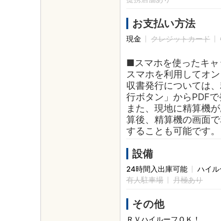
お支払い方法
現金
クレジットカード
■スマホを使ったキャ
スマホを利用してオン
収書発行については、
行ボタン」からPDF
また、現地に精算機が
算後、精算機の画面で
することも可能です。
設備
24時間入出庫可能
ハイル
有人駐車場
月極あり
その他
ＲＶハイルーフＯＫ！