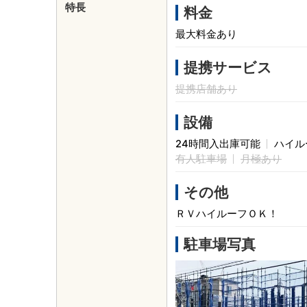
特長
料金
最大料金あり
提携サービス
提携店舗あり
設備
24時間入出庫可能
ハイル
有人駐車場
月極あり
その他
ＲＶハイルーフＯＫ！
駐車場写真