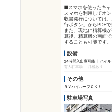
■スマホを使ったキャ
スマホを利用してオン
収書発行については、
行ボタン」からPDF
また、現地に精算機が
算後、精算機の画面で
することも可能です。
設備
24時間入出庫可能
ハイル
有人駐車場
月極あり
その他
ＲＶハイルーフＯＫ！
駐車場写真