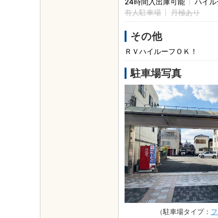
24時間入出庫可能
ハイル
有人駐車場
月極あり
その他
ＲＶハイルーフＯＫ！
駐車場写真
（駐車場タイプ：
フ