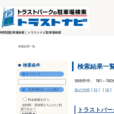
時間貸駐車場検索｜トラストナビ駐車場検索
検索結果一覧
検索条件
検索結果一
キーワード
986件中、 181～1
「駐車場料金」から探す
前の10件
[
15
] [
16
]
料金検索を行う。
短時間・長時間どちらのご利
トラストパー
用ですか？