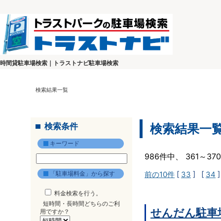
時間貸駐車場検索｜トラストナビ駐車場検索
検索結果一覧
検索条件
検索結果一
キーワード
986件中、 361～3
「駐車場料金」から探す
前の10件
[
33
] [
34
]
料金検索を行う。
短時間・長時間どちらのご利
せんだん駐車
用ですか？