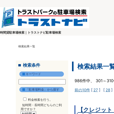
時間貸駐車場検索｜トラストナビ駐車場検索
検索結果一覧
検索条件
検索結果一
キーワード
986件中、 301～3
「駐車場料金」から探す
前の10件
[
27
] [
28
]
料金検索を行う。
短時間・長時間どちらのご利
【クレジット
用ですか？