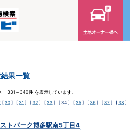
索結果一覧
中、 331～340件 を表示しています。
件
[
30
] [
31
] [
32
] [
33
]
[ 34 ]
[
35
] [
36
] [
37
] [
38
] 
ストパーク博多駅南5丁目4