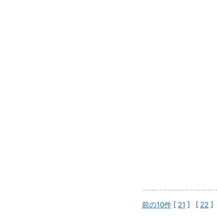
前の10件
[
21
] [
22
]