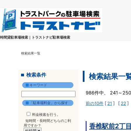
時間貸駐車場検索｜トラストナビ駐車場検索
検索結果一覧
検索条件
検索結果一
キーワード
986件中、 241～2
「駐車場料金」から探す
前の10件
[
21
] [
22
]
料金検索を行う。
短時間・長時間どちらのご利
香椎駅前2丁
用ですか？