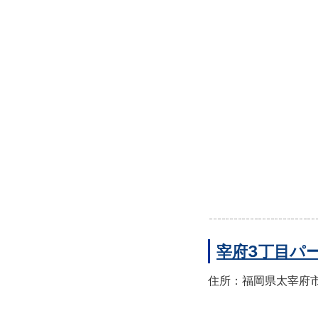
宰府3丁目パ
住所：福岡県太宰府市宰