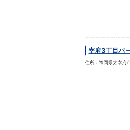
宰府3丁目パ
住所：福岡県太宰府市