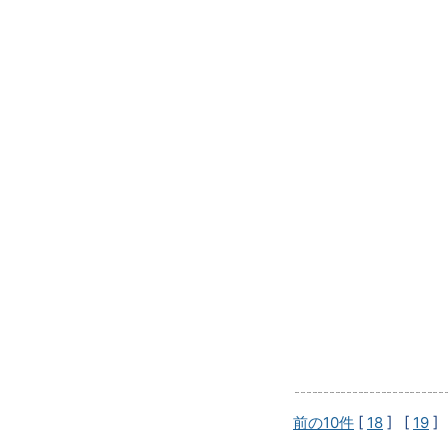
前の10件
[
18
] [
19
]