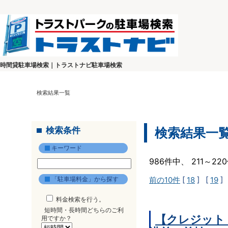
時間貸駐車場検索｜トラストナビ駐車場検索
検索結果一覧
検索条件
検索結果一
キーワード
986件中、 211～2
「駐車場料金」から探す
前の10件
[
18
] [
19
]
料金検索を行う。
短時間・長時間どちらのご利
【クレジット
用ですか？