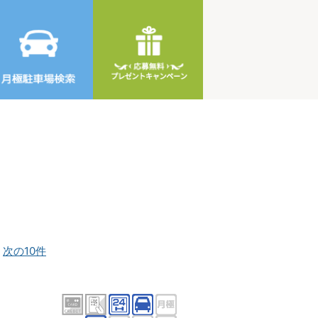
]
次の10件