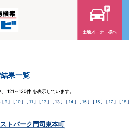
索結果一覧
中、 121～130件 を表示しています。
件
[
9
] [
10
] [
11
] [
12
]
[ 13 ]
[
14
] [
15
] [
16
] [
17
] [
18
ストパーク門司東本町