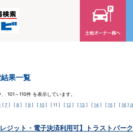
索結果一覧
中、 101～110件 を表示しています。
件
[
7
] [
8
] [
9
] [
10
]
[ 11 ]
[
12
] [
13
] [
14
] [
15
] [
16
]
レジット・電子決済利用可】トラストパーク