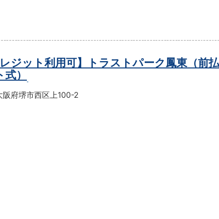
レジット利用可】トラストパーク鳳東（前
ト式）
阪府堺市西区上100-2