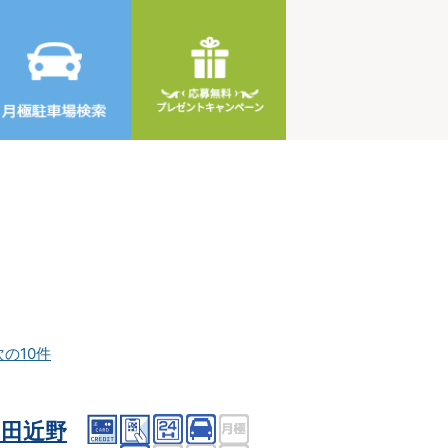
次の10件
田近野