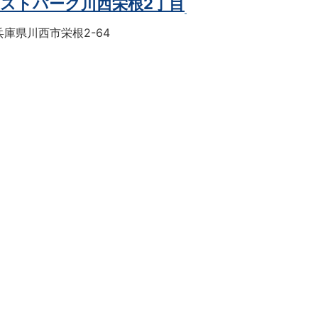
ストパーク川西栄根2丁目
庫県川西市栄根2-64