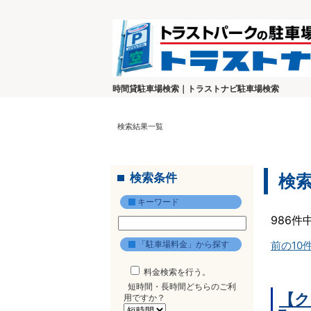
時間貸駐車場検索｜トラストナビ駐車場検索
検索結果一覧
検索条件
検
キーワード
986件
「駐車場料金」から探す
前の10
料金検索を行う。
短時間・長時間どちらのご利
【ク
用ですか？