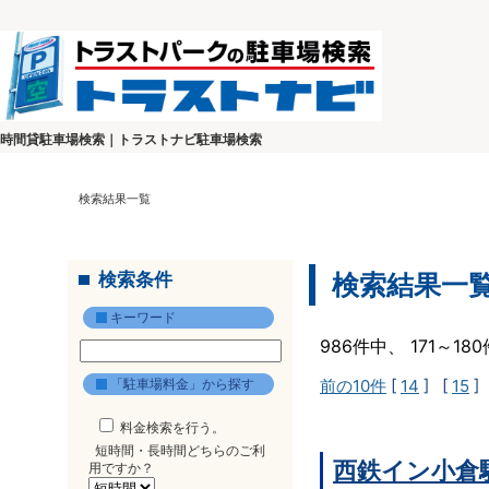
時間貸駐車場検索｜トラストナビ駐車場検索
検索結果一覧
検索条件
検索結果一
キーワード
986件中、 171～1
「駐車場料金」から探す
前の10件
[
14
] [
15
]
料金検索を行う。
短時間・長時間どちらのご利
西鉄イン小倉
用ですか？