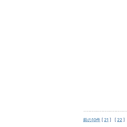
前の10件
[
21
] [
22
]