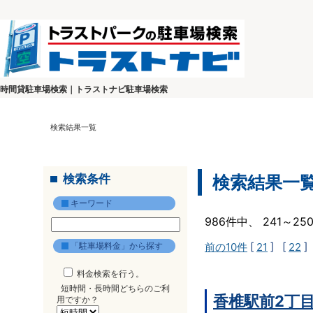
時間貸駐車場検索｜トラストナビ駐車場検索
検索結果一覧
検索条件
検索結果一
キーワード
986件中、 241～2
「駐車場料金」から探す
前の10件
[
21
] [
22
]
料金検索を行う。
短時間・長時間どちらのご利
香椎駅前2丁
用ですか？