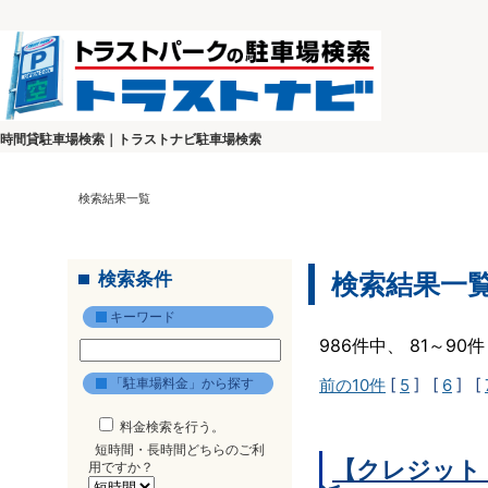
時間貸駐車場検索｜トラストナビ駐車場検索
検索結果一覧
検索条件
検索結果一
キーワード
986件中、 81～9
「駐車場料金」から探す
前の10件
[
5
] [
6
] [
料金検索を行う。
短時間・長時間どちらのご利
【クレジット
用ですか？