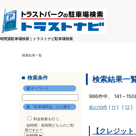
時間貸駐車場検索｜トラストナビ駐車場検索
検索結果一覧
検索条件
検索結果一
キーワード
986件中、 141～1
「駐車場料金」から探す
前の10件
[
11
] [
12
] 
料金検索を行う。
短時間・長時間どちらのご利
【クレジット
用ですか？