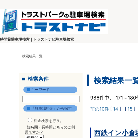
時間貸駐車場検索｜トラストナビ駐車場検索
検索結果一覧
検索条件
検索結果一
キーワード
986件中、 171～1
「駐車場料金」から探す
前の10件
[
14
] [
15
]
料金検索を行う。
短時間・長時間どちらのご利
西鉄イン小倉
用ですか？