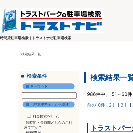
時間貸駐車場検索｜トラストナビ駐車場検索
検索結果一覧
検索条件
検索結果一
キーワード
986件中、 51～6
「駐車場料金」から探す
前の10件
[
2
] [
3
] [
料金検索を行う。
短時間・長時間どちらのご利
トラストパー
用ですか？