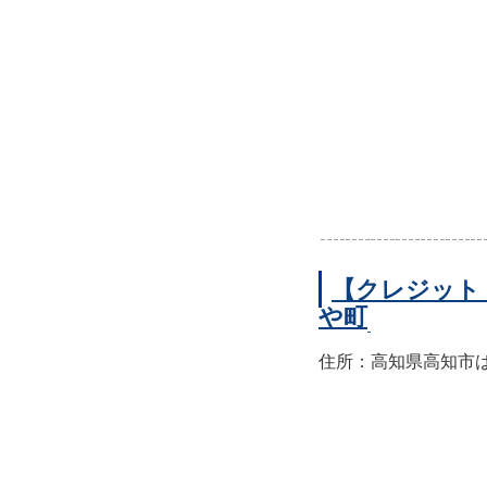
【クレジット
や町
住所：高知県高知市はり