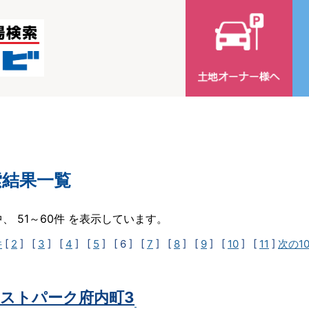
索結果一覧
中、 51～60件 を表示しています。
件
[
2
] [
3
] [
4
] [
5
]
[ 6 ]
[
7
] [
8
] [
9
] [
10
] [
11
]
次の1
ストパーク府内町3