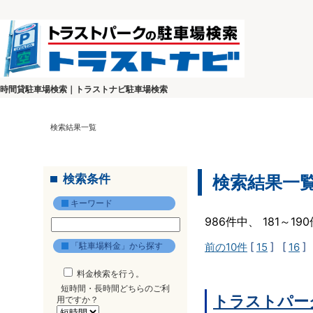
時間貸駐車場検索｜トラストナビ駐車場検索
検索結果一覧
検索条件
検索結果一
キーワード
986件中、 181～1
「駐車場料金」から探す
前の10件
[
15
] [
16
]
料金検索を行う。
短時間・長時間どちらのご利
トラストパー
用ですか？