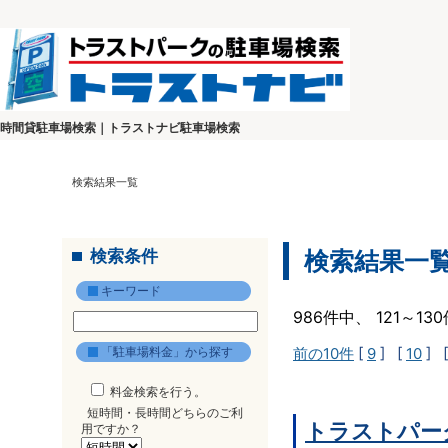
時間貸駐車場検索｜トラストナビ駐車場検索
検索結果一覧
検索条件
検索結果一
キーワード
986件中、 121～1
「駐車場料金」から探す
前の10件
[
9
] [
10
] 
料金検索を行う。
短時間・長時間どちらのご利
トラストパー
用ですか？