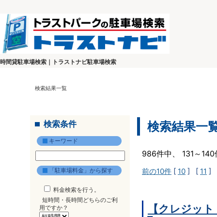
時間貸駐車場検索｜トラストナビ駐車場検索
検索結果一覧
検索条件
検索結果一
キーワード
986件中、 131～1
「駐車場料金」から探す
前の10件
[
10
] [
11
] 
料金検索を行う。
短時間・長時間どちらのご利
【クレジット
用ですか？