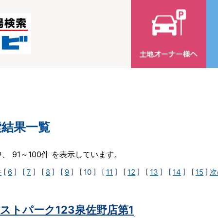
索結果一覧
中、 91～100件 を表示しています。
件
[
6
] [
7
] [
8
] [
9
]
[ 10 ]
[
11
] [
12
] [
13
] [
14
] [
15
]
次
ストパーク123泉佐野店第1