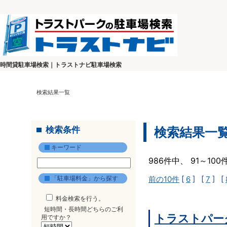
時間貸駐車場検索｜トラストナビ駐車場検索
検索結果一覧
検索条件
検索結果一
キーワード
986件中、 91～10
「駐車場料金」から探す
前の10件
[
6
] [
7
] [
料金検索を行う。
短時間・長時間どちらのご利
トラストパーク
用ですか？