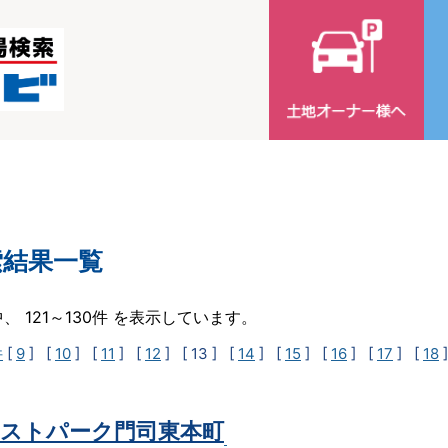
索結果一覧
中、 121～130件 を表示しています。
件
[
9
] [
10
] [
11
] [
12
]
[ 13 ]
[
14
] [
15
] [
16
] [
17
] [
18
ストパーク門司東本町