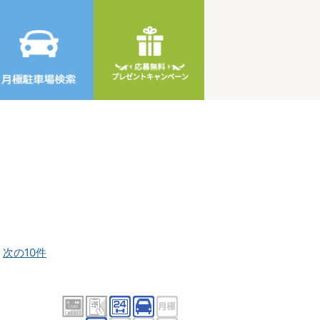
]
次の10件